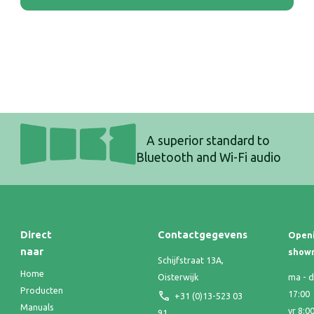
A superior standard to
Bluetooth and Wi-Fi audio
Direct
Contactgegevens
Openi
naar
show
Schijfstraat 13A,
Home
Oisterwijk
ma - d
Producten
17:00
+31 (0)13-523 03
Manuals
vr 8:0
91