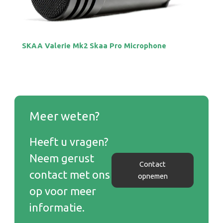
E-mailadres
Toelichting
SKAA Valerie Mk2 Skaa Pro Microphone
Meer weten?
Heeft u vragen?
Deze site is beschermd door reCAPTCHA en de Google
Privacy Policy
en
Neem gerust
Contact
contact met ons
opnemen
Contact opnemen
op voor meer
informatie.