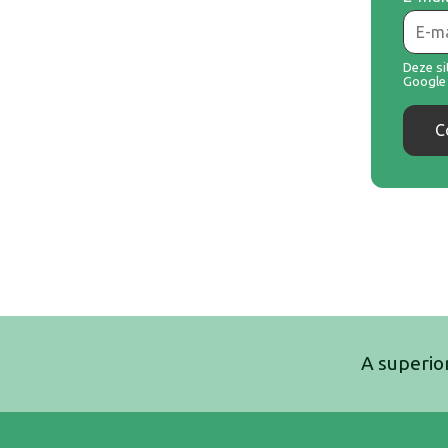
Deze s
Googl
C
s beschermd door reCAPTCHA en de Google
Privacy Policy
en
voorwaarden
.
ct opnemen
A superio