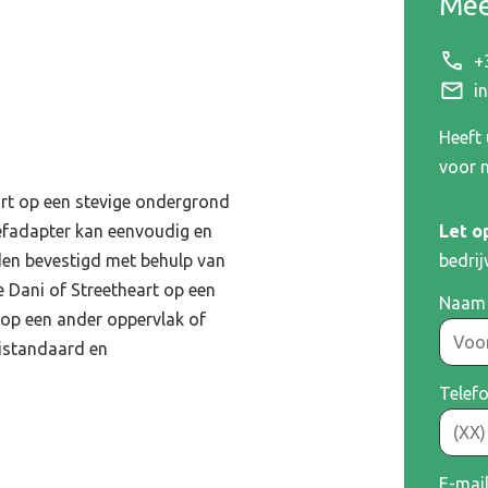
Mee
+
i
 leveren uitsluitend aan bedrijven.
Heeft
voor 
art op een stevige ondergrond
Let o
efadapter kan eenvoudig en
bedrij
rden bevestigd met behulp van
nummer
 Dani of Streetheart op een
Naam
 op een ander oppervlak of
istandaard en
es
Telef
g
E-mai