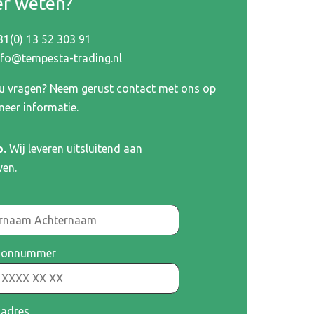
r weten?
31(0) 13 52 303 91
nfo@tempesta-trading.nl
 u vragen? Neem gerust contact met ons op
meer informatie.
p.
Wij leveren uitsluitend aan
ven.
oonnummer
ladres