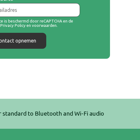
ite is beschermd door reCAPTCHA en de
e
Privacy Policy
en
voorwaarden
.
ontact opnemen
r standard to Bluetooth and Wi-Fi audio