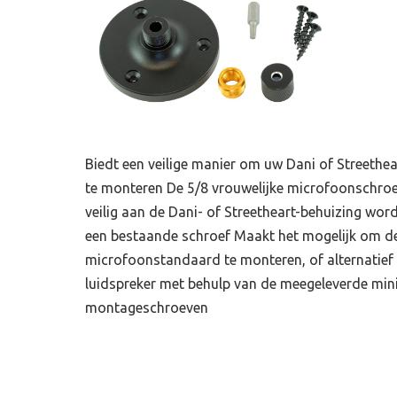
Let op.
Wij
Naam
Biedt een veilige manier om uw Dani of Streethe
te monteren De 5/8 vrouwelijke microfoonschro
veilig aan de Dani- of Streetheart-behuizing wo
Telefoon
een bestaande schroef Maakt het mogelijk om de
microfoonstandaard te monteren, of alternatief
luidspreker met behulp van de meegeleverde min
E-mailadr
montageschroeven
Toelichtin