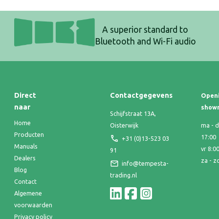
A superior standard to
Bluetooth and Wi-Fi audio
Direct
Contactgegevens
Openi
naar
show
Schijfstraat 13A,
Home
Oisterwijk
ma - d
Producten
17:00
+31 (0)13-523 03
Manuals
vr 8:0
91
Dealers
za - z
info@tempesta-
Blog
trading.nl
Contact
Algemene
voorwaarden
Privacy policy