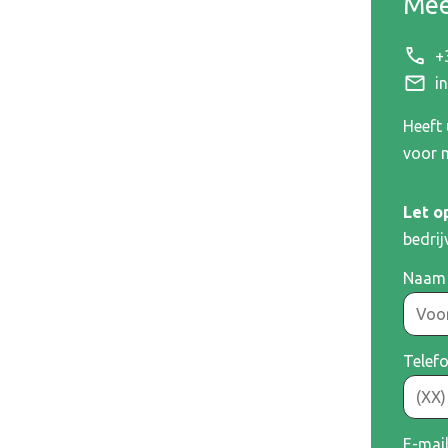
Mee
+
i
 leveren uitsluitend aan bedrijven.
Heeft
voor 
Let o
bedrij
nummer
Naam
es
Telef
g
E-mai