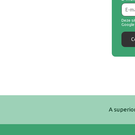
Deze s
Googl
C
s beschermd door reCAPTCHA en de Google
Privacy Policy
en
voorwaarden
.
ct opnemen
A superio