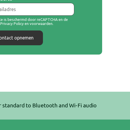
ite is beschermd door reCAPTCHA en de
e
Privacy Policy
en
voorwaarden
.
ontact opnemen
r standard to Bluetooth and Wi-Fi audio