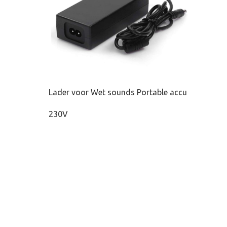
Let op.
Wij
Naam
Lader voor Wet sounds Portable accu
230V
Telefoon
E-mailadr
Toelichtin